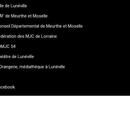
lle de Lunéville
AF de Meurthe et Moselle
nseil Départemental de Meurthe et Moselle
dération des MJC de Lorraine
DMJC 54
éâtre de Lunéville
Orangerie, médiathèque à Lunéville
acebook
Conditions générales d’utilisation
Mentions légales