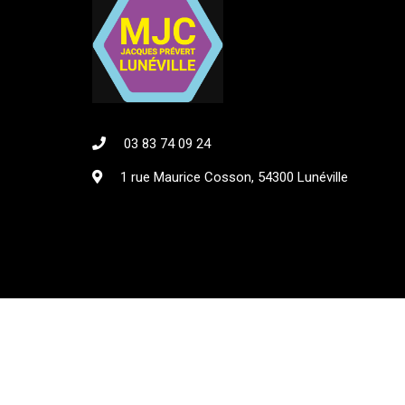
03 83 74 09 24
1 rue Maurice Cosson, 54300 Lunéville
© Maison des Jeunes et de la Culture Jacques Préver