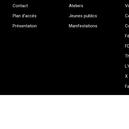
Contact
Ateliers
Vi
Plan d’accès
Jeunes publics
C
Présentation
Manifestations
Co
Fé
F
Th
L’
X
F
t de Lunéville 2023