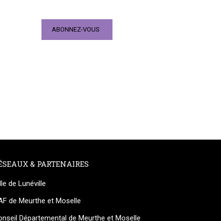
ÉSEAUX & PARTENAIRES
lle de Lunéville
AF de Meurthe et Moselle
nseil Départemental de Meurthe et Moselle